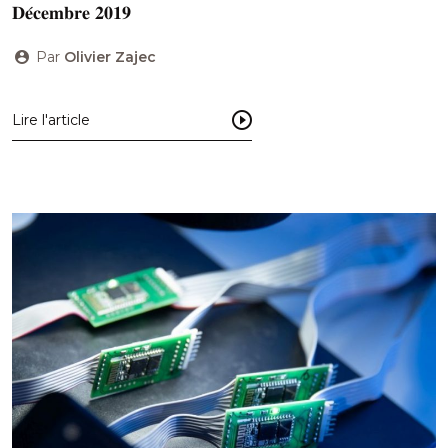
𝐃𝐞́𝐜𝐞𝐦𝐛𝐫𝐞 𝟐𝟎𝟏𝟗
Par
Olivier Zajec
Lire l'article