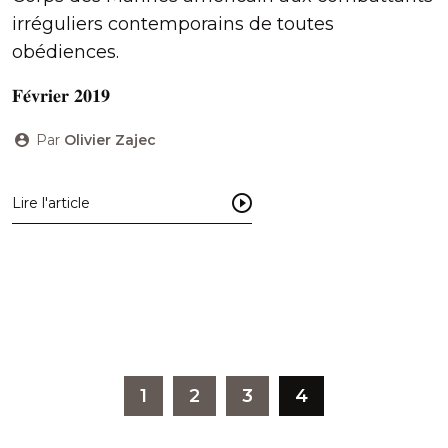
irréguliers contemporains de toutes
obédiences.
𝐅𝐞́𝐯𝐫𝐢𝐞𝐫 𝟐𝟎𝟏𝟗
Par
Olivier Zajec
Lire l'article
1
2
3
4