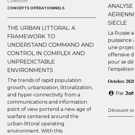
Collection
ANALYSE 
CONCEPTS OPÉRATIONNELS
AÉRIENNE
SIÈCLE
THE URBAN LITTORAL: A
La Russie a 
FRAMEWORK TO
puissance 
UNDERSTAND COMMAND AND
une projec
CONTROL IN COMPLEX AND
offensive da
UNPREDICTABLE
pour se dé
l’empiétem
ENVIRONMENTS
The trends of rapid population
𝐎𝐜𝐭𝐨𝐛𝐫𝐞 𝟐𝟎𝟐
growth, urbanization, littoralization,
Par
Joh
and hyper-connectivity from a
communications and information
point of view portend a new age of
Découvrir ce
warfare centered around the
urban-littoral operating
environment. With this