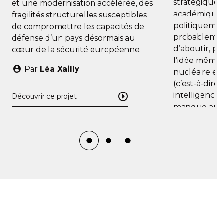
stratégique,
et une modernisation accélérée, des
académiqu
fragilités structurelles susceptibles
politiquem
de compromettre les capacités de
probablem
défense d’un pays désormais au
d’aboutir, 
cœur de la sécurité européenne.
l’idée même
Par
Léa Xailly
nucléaire 
(c’est-à-d
intelligenc
Découvrir ce projet
manque aut
qu’elle est
Par
Oli
Découvrir ce