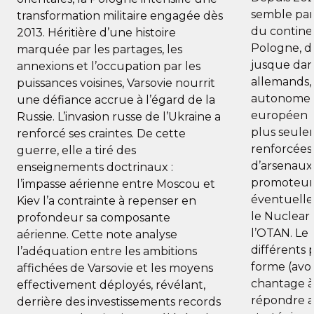
semble parc
transformation militaire engagée dès
du contine
2013. Héritière d’une histoire
Pologne, da
marquée par les partages, les
jusque dans
annexions et l’occupation par les
allemands,
puissances voisines, Varsovie nourrit
autonome d
une défiance accrue à l’égard de la
européen p
Russie. L’invasion russe de l’Ukraine a
plus seulem
renforcé ses craintes. De cette
renforcées
guerre, elle a tiré des
d’arsenaux
enseignements doctrinaux :
promoteur
l’impasse aérienne entre Moscou et
éventuelle
Kiev l’a contrainte à repenser en
le Nuclear
profondeur sa composante
l’OTAN. Le
aérienne. Cette note analyse
différents 
l’adéquation entre les ambitions
forme (avo
affichées de Varsovie et les moyens
chantage à 
effectivement déployés, révélant,
répondre a
derrière des investissements records