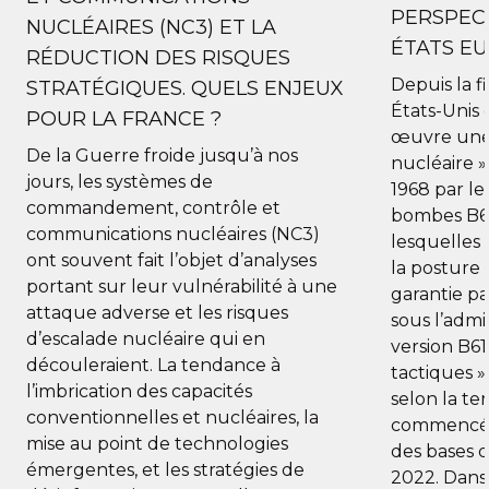
PERSPEC
NUCLÉAIRES (NC3) ET LA
ÉTATS E
RÉDUCTION DES RISQUES
Depuis la f
STRATÉGIQUES. QUELS ENJEUX
États-Unis
POUR LA FRANCE ?
œuvre une 
De la Guerre froide jusqu’à nos
nucléaire »,
jours, les systèmes de
1968 par l
commandement, contrôle et
bombes B61
communications nucléaires (NC3)
lesquelles 
ont souvent fait l’objet d’analyses
la posture 
portant sur leur vulnérabilité à une
garantie p
attaque adverse et les risques
sous l’admi
d’escalade nucléaire qui en
version B6
découleraient. La tendance à
tactiques »
l’imbrication des capacités
selon la te
conventionnelles et nucléaires, la
commencé à
mise au point de technologies
des bases d
émergentes, et les stratégies de
2022. Dans