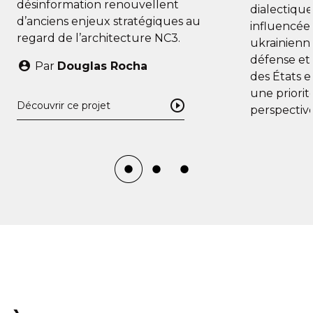
désinformation renouvellent
dialectique
d’anciens enjeux stratégiques au
influencée 
regard de l’architecture NC3.
ukrainienne
défense et
Par
Douglas Rocha
des États 
une priorit
Découvrir ce projet
perspective
modernisat
Europe, l’i
techniques 
de leurs p
politiques.
Par
Mat
Découvrir ce