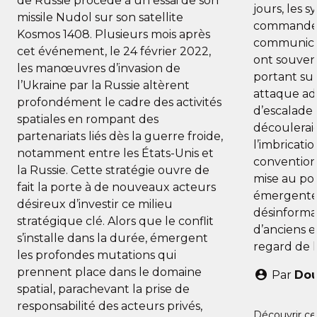
de Russie procède à un essai de son
jours, les 
missile Nudol sur son satellite
commandem
Kosmos 1408. Plusieurs mois après
communicat
cet événement, le 24 février 2022,
ont souvent
les manœuvres d’invasion de
portant sur
l’Ukraine par la Russie altèrent
attaque adv
profondément le cadre des activités
d’escalade 
spatiales en rompant des
découlerai
partenariats liés dès la guerre froide,
l’imbricati
notamment entre les États-Unis et
conventionn
la Russie. Cette stratégie ouvre de
mise au po
fait la porte à de nouveaux acteurs
émergentes,
désireux d’investir ce milieu
désinforma
stratégique clé. Alors que le conflit
d’anciens 
s’installe dans la durée, émergent
regard de l
les profondes mutations qui
prennent place dans le domaine
Par
Dou
spatial, parachevant la prise de
responsabilité des acteurs privés,
Découvrir ce