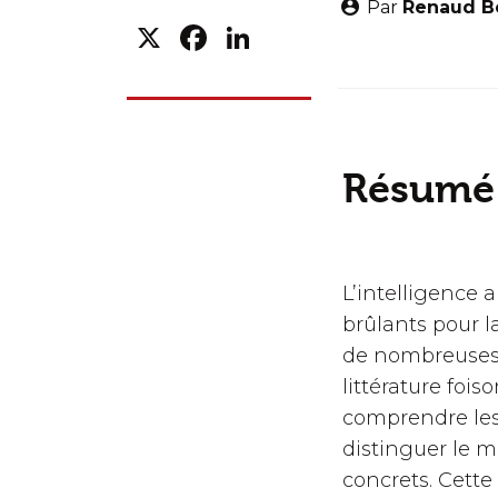
Par
Renaud Be
X
Facebook
LinkedIn
Résumé
L’intelligence a
brûlants pour l
de nombreuses 
littérature fois
comprendre les
distinguer le m
concrets. Cette