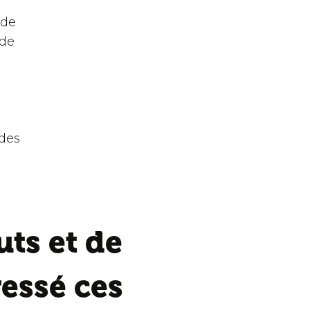
 de
 de
 des
ts et de
ressé ces