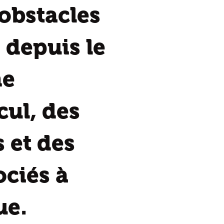
 obstacles
 depuis le
ne
cul, des
 et des
ociés à
ue.