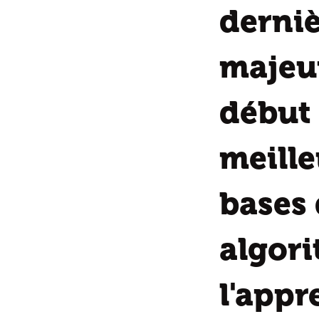
derniè
majeur
début 
meille
bases 
algori
l'appr