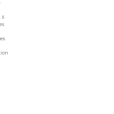
e
Il
es
des
tion