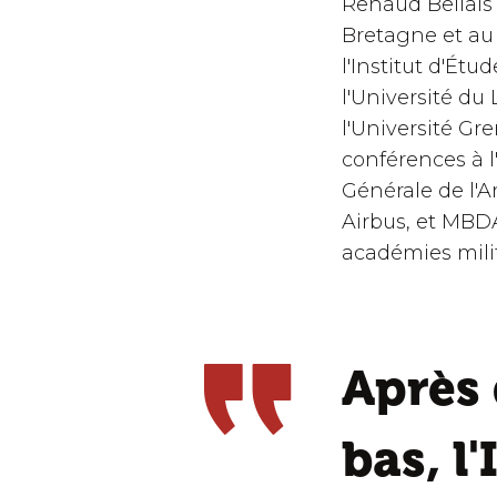
Renaud Bellais
Bretagne et au 
l'Institut d'Étu
l'Université du 
l'Université Gr
conférences à l'U
Générale de l'
Airbus, et MBDA
académies milit
Après 
bas, l