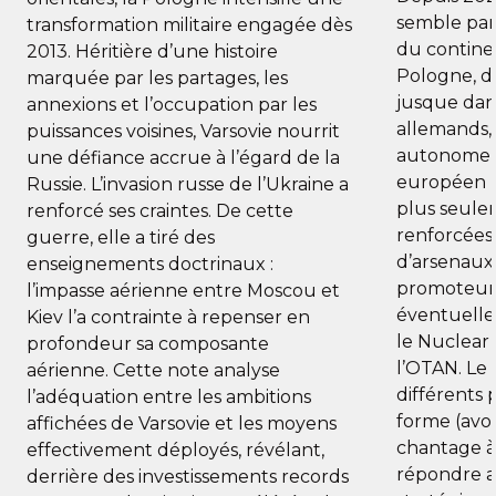
semble parc
transformation militaire engagée dès
du contine
2013. Héritière d’une histoire
Pologne, da
marquée par les partages, les
jusque dans
annexions et l’occupation par les
allemands,
puissances voisines, Varsovie nourrit
autonome d
une défiance accrue à l’égard de la
européen p
Russie. L’invasion russe de l’Ukraine a
plus seulem
renforcé ses craintes. De cette
renforcées
guerre, elle a tiré des
d’arsenaux
enseignements doctrinaux :
promoteur
l’impasse aérienne entre Moscou et
éventuelle
Kiev l’a contrainte à repenser en
le Nuclear
profondeur sa composante
l’OTAN. Le
aérienne. Cette note analyse
différents 
l’adéquation entre les ambitions
forme (avo
affichées de Varsovie et les moyens
chantage à 
effectivement déployés, révélant,
répondre a
derrière des investissements records