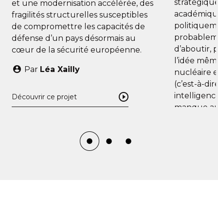
stratégique,
et une modernisation accélérée, des
académiqu
fragilités structurelles susceptibles
politiquem
de compromettre les capacités de
probablem
défense d’un pays désormais au
d’aboutir, 
cœur de la sécurité européenne.
l’idée même
Par
Léa Xailly
nucléaire 
(c’est-à-d
intelligenc
Découvrir ce projet
manque aut
qu’elle est
Par
Oli
Découvrir ce