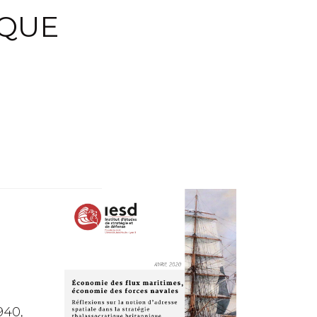
IQUE
940,