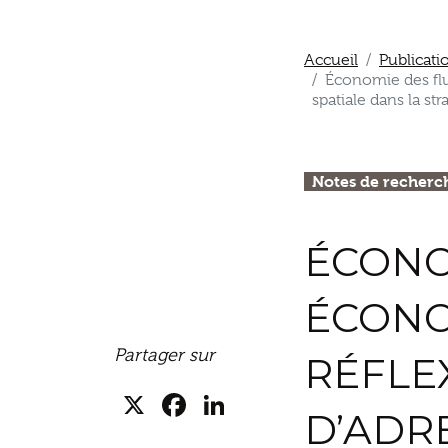
Accueil
Publicati
Économie des flu
spatiale dans la st
Notes de recherc
ÉCONO
ÉCONO
Partager sur
RÉFLE
X
Facebook
LinkedIn
D’ADR