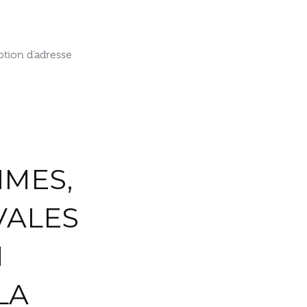
otion d’adresse
IMES,
VALES
N
LA