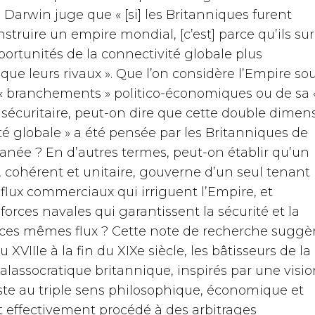
n Darwin juge que « [si] les Britanniques furent
struire un empire mondial, [c’est] parce qu’ils su
pportunités de la connectivité globale plus
e leurs rivaux ». Que l’on considère l’Empire so
 « branchements » politico-économiques ou de sa 
sécuritaire, peut-on dire que cette double dimen
té globale » a été pensée par les Britanniques de
anée ? En d’autres termes, peut-on établir qu’un
ohérent et unitaire, gouverne d’un seul tenant
flux commerciaux qui irriguent l’Empire, et
forces navales qui garantissent la sécurité et la
 ces mêmes flux ? Cette note de recherche suggè
XVIIIe à la fin du XIXe siècle, les bâtisseurs de la
alassocratique britannique, inspirés par une visi
ste au triple sens philosophique, économique et
t effectivement procédé à des arbitrages