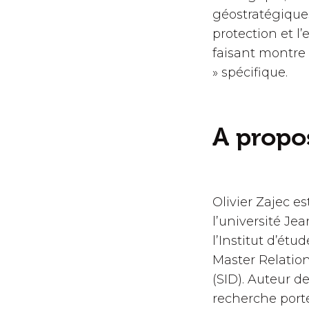
géostratégique
protection et l
faisant montre 
» spécifique.
A propos
Olivier Zajec e
l’université Jea
l’Institut d’étu
Master Relation
(SID). Auteur d
recherche porten