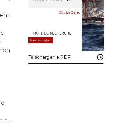
rent
us
«
sion
Télécharger le PDF
re
on du