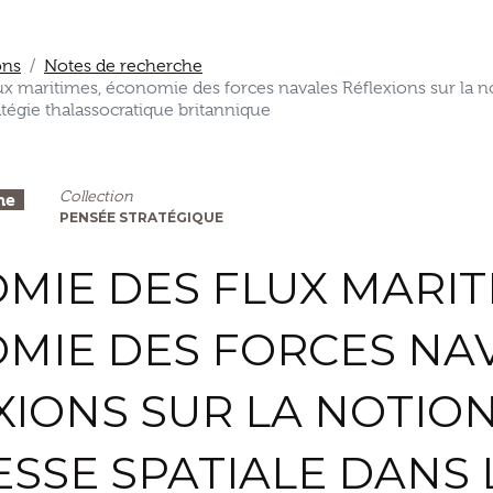
ons
Notes de recherche
x maritimes, économie des forces navales Réflexions sur la n
ratégie thalassocratique britannique
Collection
he
PENSÉE STRATÉGIQUE
MIE DES FLUX MARIT
MIE DES FORCES NA
XIONS SUR LA NOTIO
ESSE SPATIALE DANS 