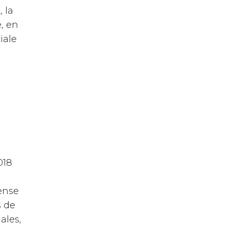
 la
e, en
iale
à
018
fense
s de
ales,