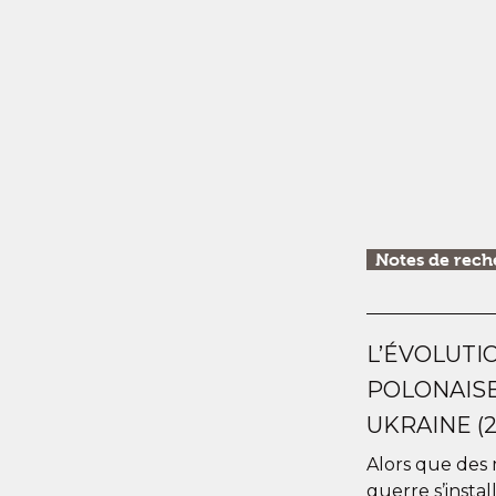
Notes de rech
L’ÉVOLUTI
POLONAISE
UKRAINE (2
Alors que des m
guerre s’instal