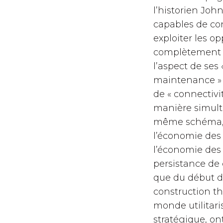
l’historien Joh
capables de con
exploiter les o
complètement qu
l’aspect de ses
maintenance » 
de « connectivi
manière simult
même schéma, c
l’économie des 
l’économie des 
persistance de
que du début du 
construction th
monde utilitari
stratégique, on