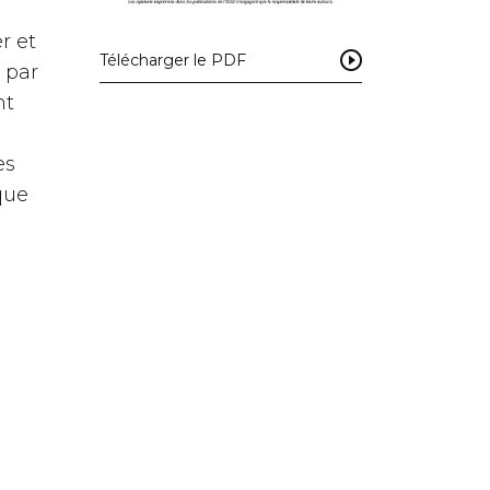
r et
Télécharger le PDF
 par
nt
es
que