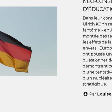
NÉO-CONSE
D’ÉDUCATI
Dans leur con
Ulrich Kühn re
fantôme » en A
montée des te
les effets de 
envers l’Europ
ont poussé une
questionner de
démontrent ce
d’une tentative
d’un nucléair
stratégique.
Par
Louise