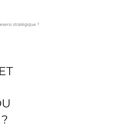
esens stratégique ?
ET
OU
 ?