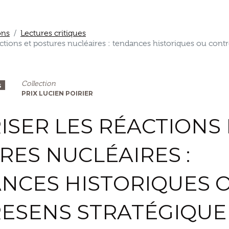
ons
Lectures critiques
ctions et postures nucléaires : tendances historiques ou contr
Collection
s
PRIX LUCIEN POIRIER
ISER LES RÉACTIONS 
RES NUCLÉAIRES :
NCES HISTORIQUES 
ESENS STRATÉGIQUE