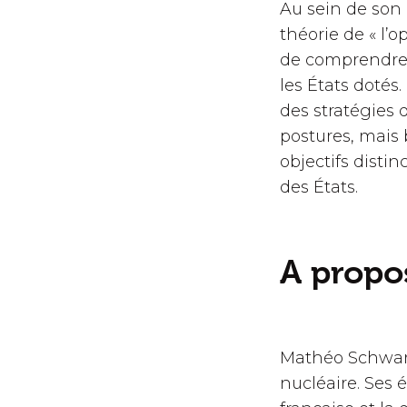
Au sein de son 
théorie de « l’
de comprendre l
les États dotés
des stratégies 
postures, mais 
objectifs disti
des États.
A propos
Mathéo Schwartz
nucléaire. Ses 