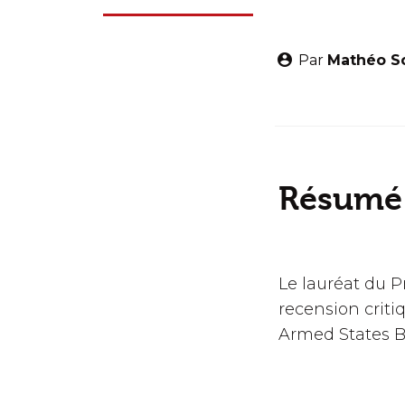
Par
Mathéo S
Résumé
Le lauréat du P
recension criti
Armed States B