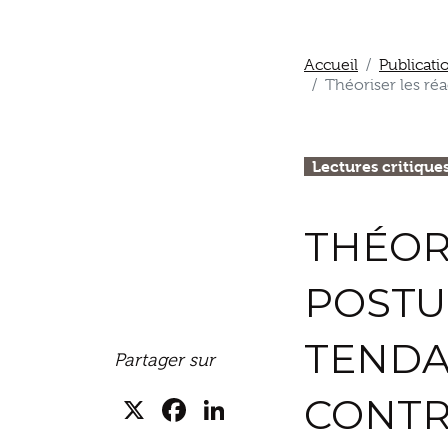
Accueil
Publicati
Théoriser les réa
Lectures critique
THÉOR
POSTU
TENDA
Partager sur
X
Facebook
LinkedIn
CONTR